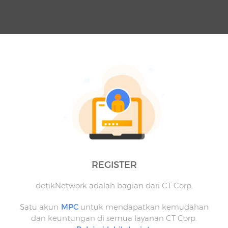
REGISTER
detikNetwork adalah bagian dari CT Corp.
Satu akun
MPC
untuk mendapatkan kemudahan
dan keuntungan di semua layanan CT Corp.