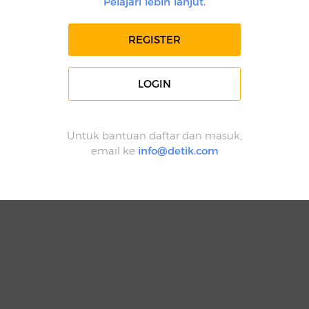
Pelajari lebih lanjut.
REGISTER
LOGIN
Untuk bantuan daftar dan masuk,
email ke
info@detik.com