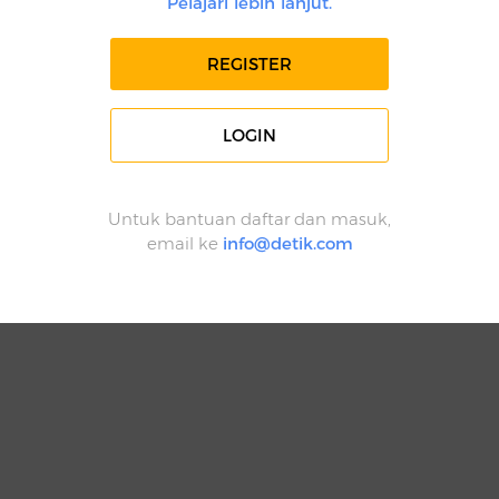
Pelajari lebih lanjut.
REGISTER
LOGIN
Untuk bantuan daftar dan masuk,
email ke
info@detik.com