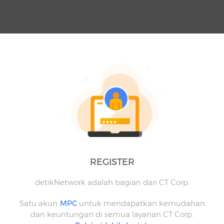
REGISTER
detikNetwork adalah bagian dari CT Corp.
Satu akun
MPC
untuk mendapatkan kemudahan
dan keuntungan di semua layanan CT Corp.