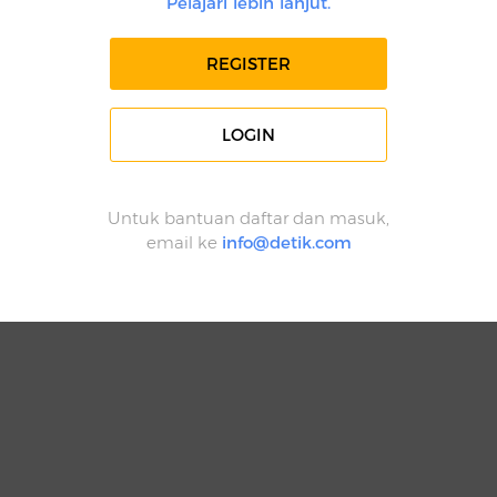
Pelajari lebih lanjut.
REGISTER
LOGIN
Untuk bantuan daftar dan masuk,
email ke
info@detik.com