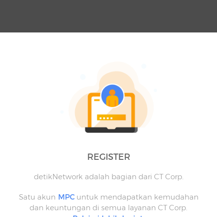
REGISTER
detikNetwork adalah bagian dari CT Corp.
Satu akun
MPC
untuk mendapatkan kemudahan
dan keuntungan di semua layanan CT Corp.