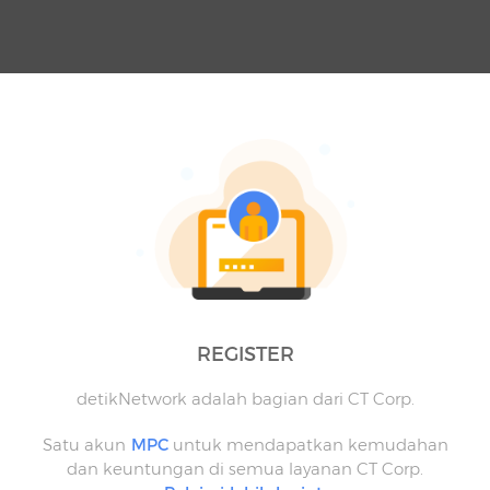
REGISTER
detikNetwork adalah bagian dari CT Corp.
Satu akun
MPC
untuk mendapatkan kemudahan
dan keuntungan di semua layanan CT Corp.