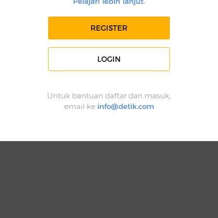
Pelajari lebih lanjut.
REGISTER
LOGIN
Untuk bantuan daftar dan masuk,
email ke
info@detik.com