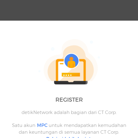
REGISTER
detikNetwork adalah bagian dari CT Corp.
Satu akun
MPC
untuk mendapatkan kemudahan
dan keuntungan di semua layanan CT Corp.