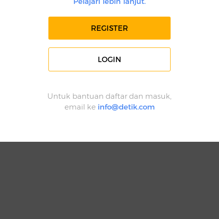
Pelajari lebih lanjut.
REGISTER
LOGIN
Untuk bantuan daftar dan masuk,
email ke
info@detik.com