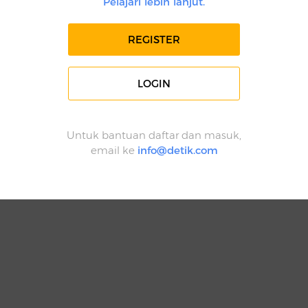
Pelajari lebih lanjut.
REGISTER
LOGIN
Untuk bantuan daftar dan masuk,
email ke
info@detik.com