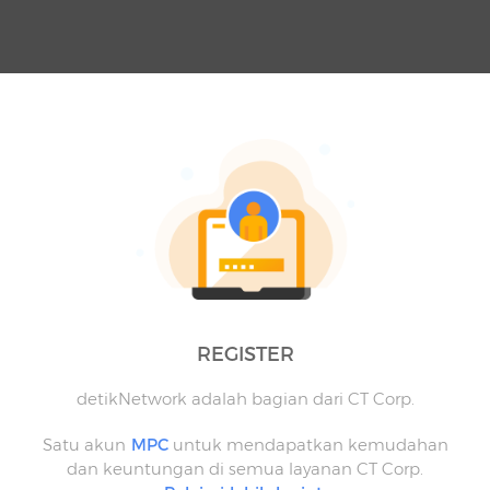
REGISTER
detikNetwork adalah bagian dari CT Corp.
Satu akun
MPC
untuk mendapatkan kemudahan
dan keuntungan di semua layanan CT Corp.