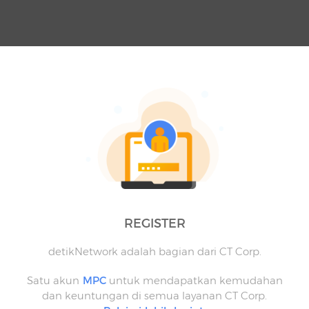
REGISTER
detikNetwork adalah bagian dari CT Corp.
Satu akun
MPC
untuk mendapatkan kemudahan
dan keuntungan di semua layanan CT Corp.