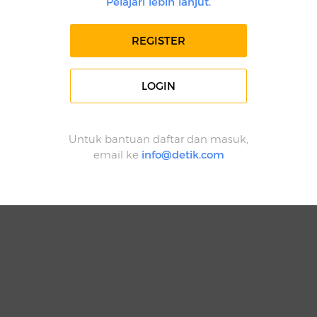
Pelajari lebih lanjut.
REGISTER
LOGIN
Untuk bantuan daftar dan masuk,
email ke
info@detik.com