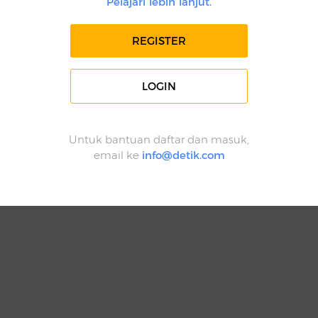
Pelajari lebih lanjut.
REGISTER
LOGIN
Untuk bantuan daftar dan masuk,
email ke
info@detik.com