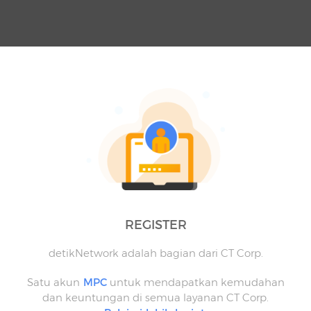
REGISTER
detikNetwork adalah bagian dari CT Corp.
Satu akun
MPC
untuk mendapatkan kemudahan
dan keuntungan di semua layanan CT Corp.