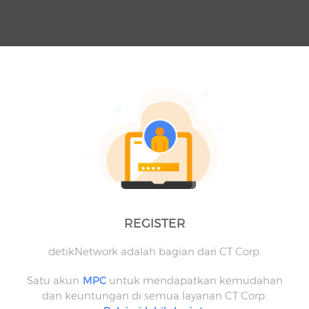
REGISTER
detikNetwork adalah bagian dari CT Corp.
Satu akun
MPC
untuk mendapatkan kemudahan
dan keuntungan di semua layanan CT Corp.