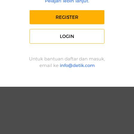
Pelajari lebih lanjut.
REGISTER
LOGIN
Untuk bantuan daftar dan masuk,
email ke
info@detik.com