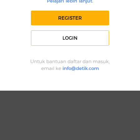
Pelajari lebih lanjut.
REGISTER
LOGIN
Untuk bantuan daftar dan masuk,
email ke
info@detik.com