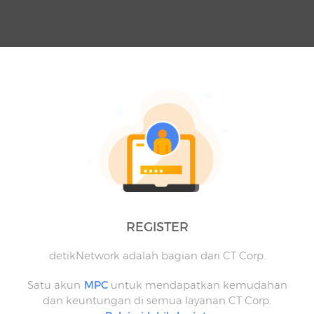
REGISTER
detikNetwork adalah bagian dari CT Corp.
Satu akun
MPC
untuk mendapatkan kemudahan
dan keuntungan di semua layanan CT Corp.