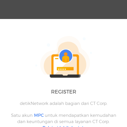
REGISTER
detikNetwork adalah bagian dari CT Corp.
Satu akun
MPC
untuk mendapatkan kemudahan
dan keuntungan di semua layanan CT Corp.