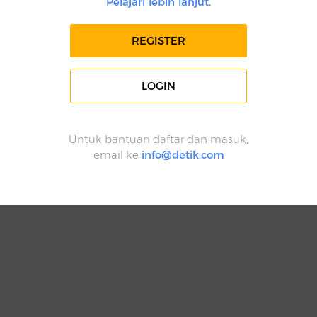
Pelajari lebih lanjut.
REGISTER
LOGIN
Untuk bantuan daftar dan masuk,
email ke
info@detik.com