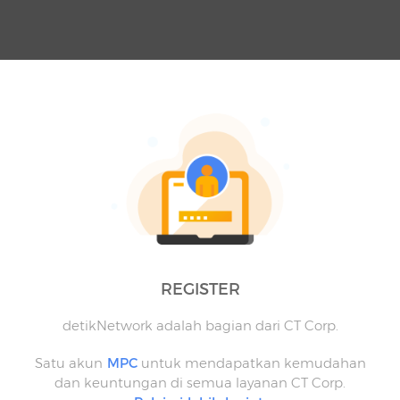
REGISTER
detikNetwork adalah bagian dari CT Corp.
Satu akun
MPC
untuk mendapatkan kemudahan
dan keuntungan di semua layanan CT Corp.