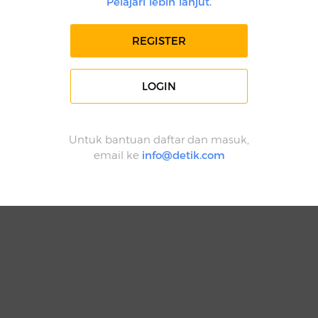
Pelajari lebih lanjut.
REGISTER
LOGIN
Untuk bantuan daftar dan masuk,
email ke
info@detik.com