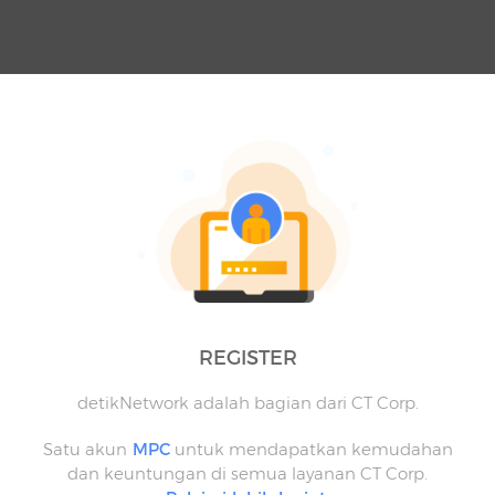
REGISTER
detikNetwork adalah bagian dari CT Corp.
Satu akun
MPC
untuk mendapatkan kemudahan
dan keuntungan di semua layanan CT Corp.