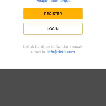
Pelajari lebih lanjut.
REGISTER
LOGIN
Untuk bantuan daftar dan masuk,
email ke
info@detik.com