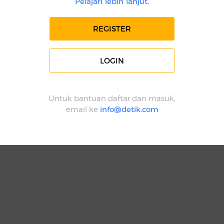
Pelajari lebih lanjut.
REGISTER
LOGIN
Untuk bantuan daftar dan masuk,
email ke
info@detik.com