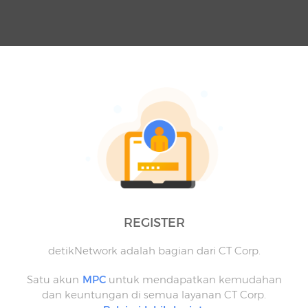
REGISTER
detikNetwork adalah bagian dari CT Corp.
Satu akun
MPC
untuk mendapatkan kemudahan
dan keuntungan di semua layanan CT Corp.