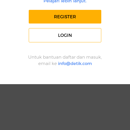
Pelajari lebih lanjut.
REGISTER
LOGIN
Untuk bantuan daftar dan masuk,
email ke
info@detik.com