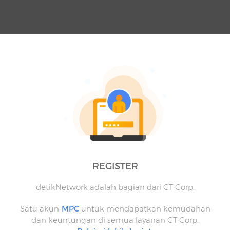
REGISTER
detikNetwork adalah bagian dari CT Corp.
Satu akun
MPC
untuk mendapatkan kemudahan
dan keuntungan di semua layanan CT Corp.