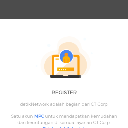
REGISTER
detikNetwork adalah bagian dari CT Corp.
Satu akun
MPC
untuk mendapatkan kemudahan
dan keuntungan di semua layanan CT Corp.