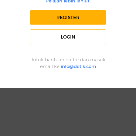
Pelajari lebih lanjut.
REGISTER
LOGIN
Untuk bantuan daftar dan masuk,
email ke
info@detik.com