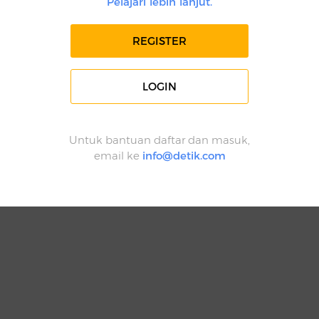
Pelajari lebih lanjut.
REGISTER
LOGIN
Untuk bantuan daftar dan masuk,
email ke
info@detik.com