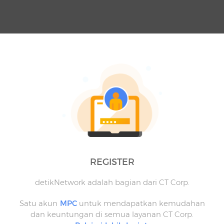
REGISTER
detikNetwork adalah bagian dari CT Corp.
Satu akun
MPC
untuk mendapatkan kemudahan
dan keuntungan di semua layanan CT Corp.