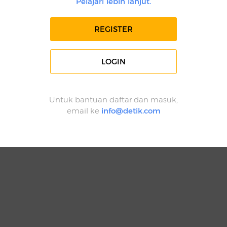
Pelajari lebih lanjut.
REGISTER
LOGIN
Untuk bantuan daftar dan masuk,
email ke
info@detik.com