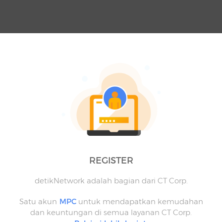
REGISTER
detikNetwork adalah bagian dari CT Corp.
Satu akun
MPC
untuk mendapatkan kemudahan
dan keuntungan di semua layanan CT Corp.