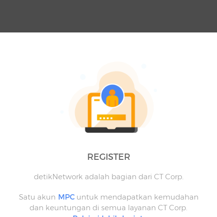
REGISTER
detikNetwork adalah bagian dari CT Corp.
Satu akun
MPC
untuk mendapatkan kemudahan
dan keuntungan di semua layanan CT Corp.