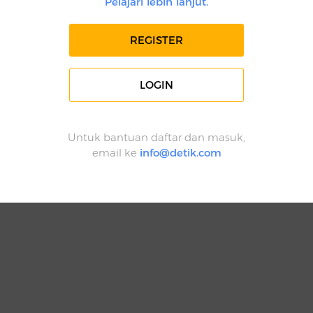
Pelajari lebih lanjut.
REGISTER
LOGIN
Untuk bantuan daftar dan masuk,
email ke
info@detik.com