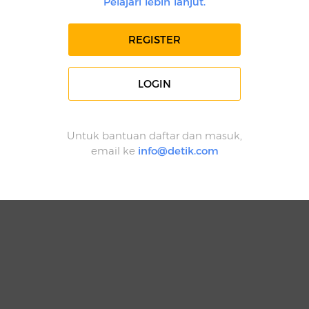
Pelajari lebih lanjut.
REGISTER
LOGIN
Untuk bantuan daftar dan masuk,
email ke
info@detik.com