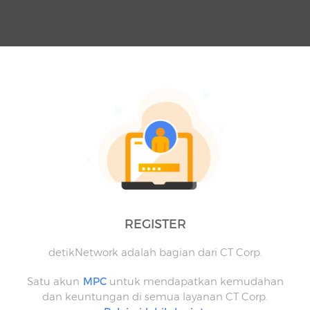
REGISTER
detikNetwork adalah bagian dari CT Corp.
Satu akun
MPC
untuk mendapatkan kemudahan
dan keuntungan di semua layanan CT Corp.