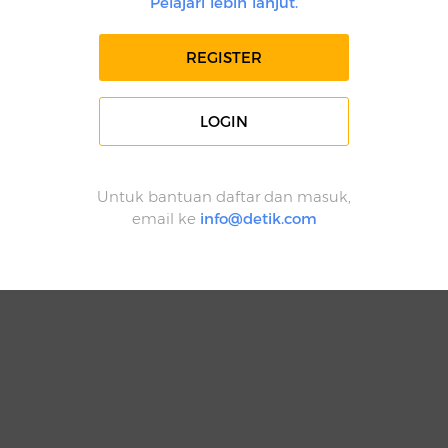
Pelajari lebih lanjut.
REGISTER
LOGIN
Untuk bantuan daftar dan masuk,
email ke
info@detik.com