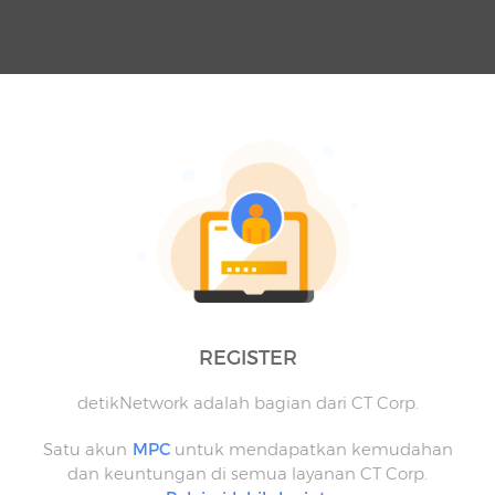
REGISTER
detikNetwork adalah bagian dari CT Corp.
Satu akun
MPC
untuk mendapatkan kemudahan
dan keuntungan di semua layanan CT Corp.