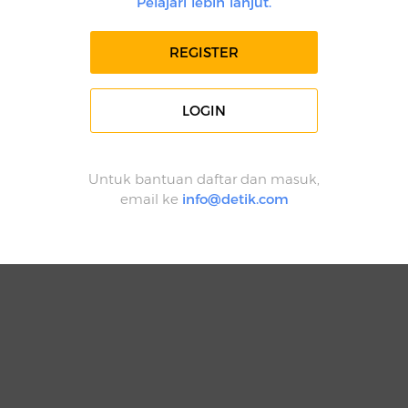
Pelajari lebih lanjut.
REGISTER
LOGIN
Untuk bantuan daftar dan masuk,
email ke
info@detik.com