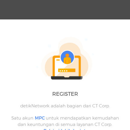
REGISTER
detikNetwork adalah bagian dari CT Corp.
Satu akun
MPC
untuk mendapatkan kemudahan
dan keuntungan di semua layanan CT Corp.