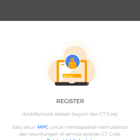
REGISTER
detikNetwork adalah bagian dari CT Corp.
Satu akun
MPC
untuk mendapatkan kemudahan
dan keuntungan di semua layanan CT Corp.