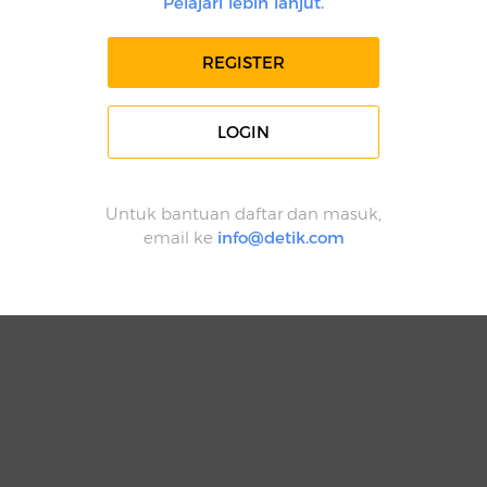
Pelajari lebih lanjut.
REGISTER
LOGIN
Untuk bantuan daftar dan masuk,
email ke
info@detik.com