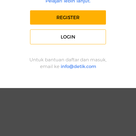
Pelajari lebih lanjut.
REGISTER
LOGIN
Untuk bantuan daftar dan masuk,
email ke
info@detik.com