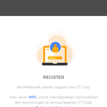
REGISTER
detikNetwork adalah bagian dari CT Corp.
Satu akun
MPC
untuk mendapatkan kemudahan
dan keuntungan di semua layanan CT Corp.