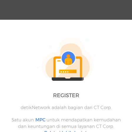
REGISTER
detikNetwork adalah bagian dari CT Corp.
Satu akun
MPC
untuk mendapatkan kemudahan
dan keuntungan di semua layanan CT Corp.