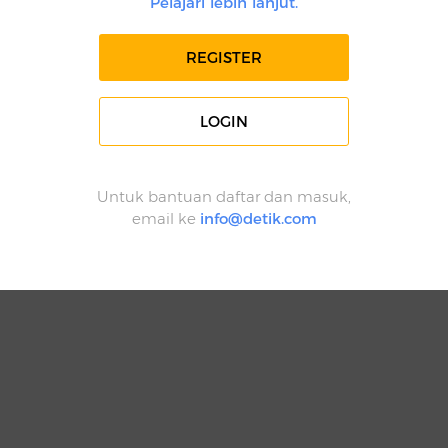
Pelajari lebih lanjut.
REGISTER
LOGIN
Untuk bantuan daftar dan masuk,
email ke
info@detik.com