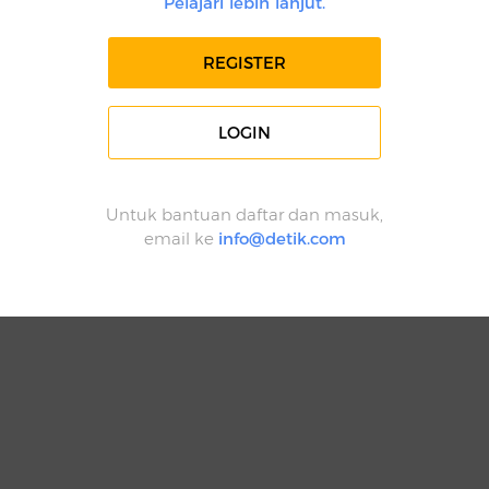
Pelajari lebih lanjut.
REGISTER
LOGIN
Untuk bantuan daftar dan masuk,
email ke
info@detik.com