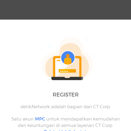
REGISTER
detikNetwork adalah bagian dari CT Corp.
Satu akun
MPC
untuk mendapatkan kemudahan
dan keuntungan di semua layanan CT Corp.