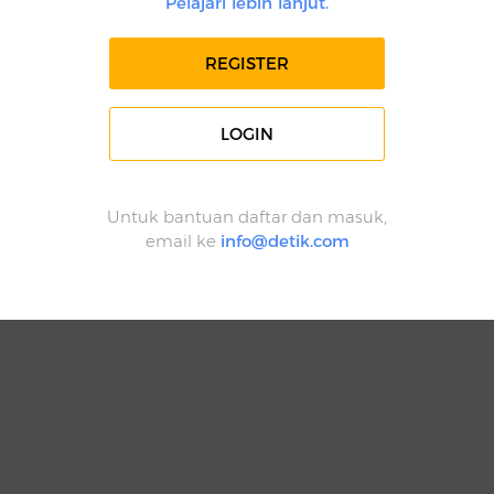
Pelajari lebih lanjut.
REGISTER
LOGIN
Untuk bantuan daftar dan masuk,
email ke
info@detik.com