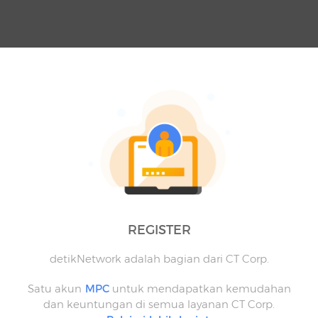
REGISTER
detikNetwork adalah bagian dari CT Corp.
Satu akun
MPC
untuk mendapatkan kemudahan
dan keuntungan di semua layanan CT Corp.