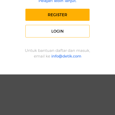
Pelajari lebih lanjut.
REGISTER
LOGIN
Untuk bantuan daftar dan masuk,
email ke
info@detik.com