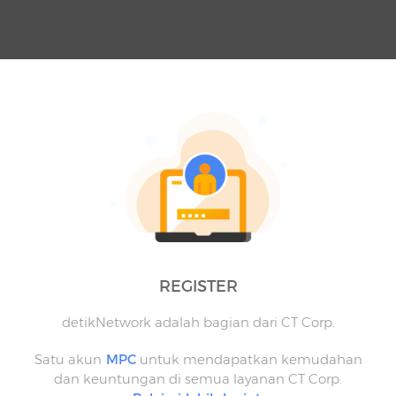
REGISTER
detikNetwork adalah bagian dari CT Corp.
Satu akun
MPC
untuk mendapatkan kemudahan
dan keuntungan di semua layanan CT Corp.