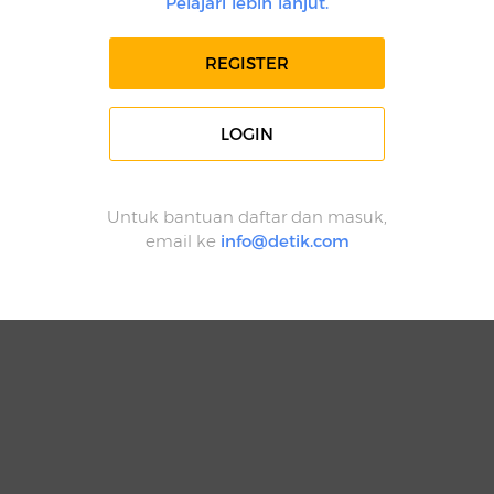
Pelajari lebih lanjut.
REGISTER
LOGIN
Untuk bantuan daftar dan masuk,
email ke
info@detik.com