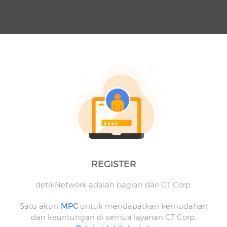
REGISTER
detikNetwork adalah bagian dari CT Corp.
Satu akun
MPC
untuk mendapatkan kemudahan
dan keuntungan di semua layanan CT Corp.