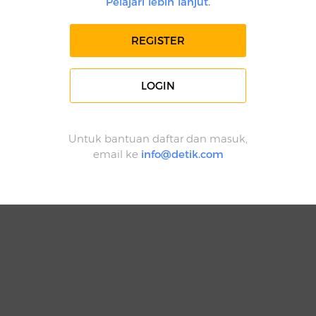
Pelajari lebih lanjut.
REGISTER
LOGIN
Untuk bantuan daftar dan masuk,
email ke
info@detik.com