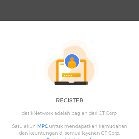
REGISTER
detikNetwork adalah bagian dari CT Corp.
Satu akun
MPC
untuk mendapatkan kemudahan
dan keuntungan di semua layanan CT Corp.