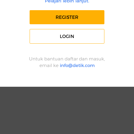
Pelajari lebih lanjut.
REGISTER
LOGIN
Untuk bantuan daftar dan masuk,
email ke
info@detik.com