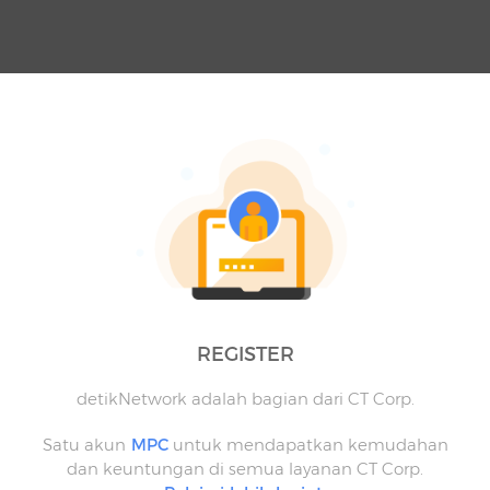
REGISTER
detikNetwork adalah bagian dari CT Corp.
Satu akun
MPC
untuk mendapatkan kemudahan
dan keuntungan di semua layanan CT Corp.