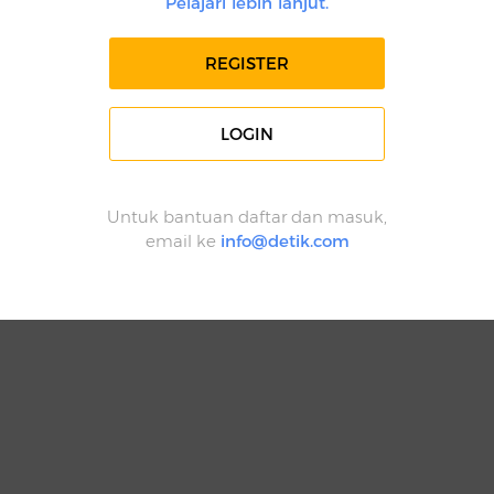
Pelajari lebih lanjut.
REGISTER
LOGIN
Untuk bantuan daftar dan masuk,
email ke
info@detik.com