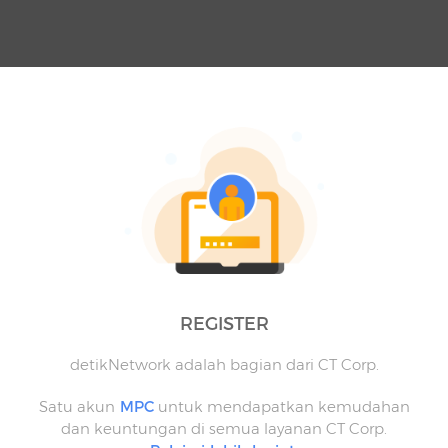
REGISTER
detikNetwork adalah bagian dari CT Corp.
Satu akun
MPC
untuk mendapatkan kemudahan
dan keuntungan di semua layanan CT Corp.