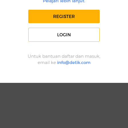
Pelajari lebih lanjut.
REGISTER
LOGIN
Untuk bantuan daftar dan masuk,
email ke
info@detik.com