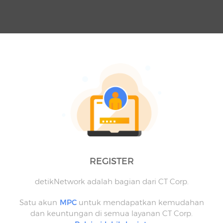
REGISTER
detikNetwork adalah bagian dari CT Corp.
Satu akun
MPC
untuk mendapatkan kemudahan
dan keuntungan di semua layanan CT Corp.