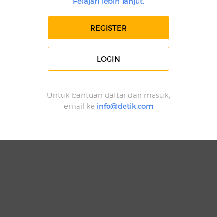
Pelajari lebih lanjut.
REGISTER
LOGIN
Untuk bantuan daftar dan masuk,
email ke
info@detik.com