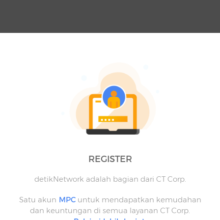
REGISTER
detikNetwork adalah bagian dari CT Corp.
Satu akun
MPC
untuk mendapatkan kemudahan
dan keuntungan di semua layanan CT Corp.