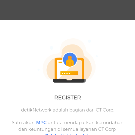
REGISTER
detikNetwork adalah bagian dari CT Corp.
Satu akun
MPC
untuk mendapatkan kemudahan
dan keuntungan di semua layanan CT Corp.