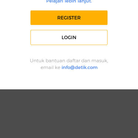
Pelajari lebih lanjut.
REGISTER
LOGIN
Untuk bantuan daftar dan masuk,
email ke
info@detik.com