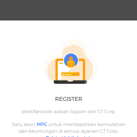
REGISTER
detikNetwork adalah bagian dari CT Corp.
Satu akun
MPC
untuk mendapatkan kemudahan
dan keuntungan di semua layanan CT Corp.