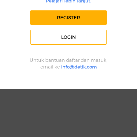
Pelajari lebih lanjut.
REGISTER
LOGIN
Untuk bantuan daftar dan masuk,
email ke
info@detik.com