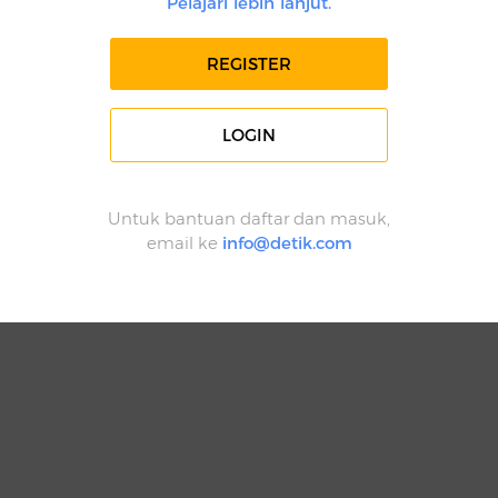
Pelajari lebih lanjut.
REGISTER
LOGIN
Untuk bantuan daftar dan masuk,
email ke
info@detik.com