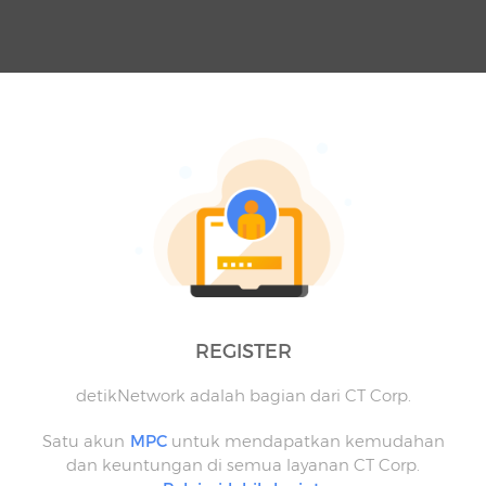
REGISTER
detikNetwork adalah bagian dari CT Corp.
Satu akun
MPC
untuk mendapatkan kemudahan
dan keuntungan di semua layanan CT Corp.