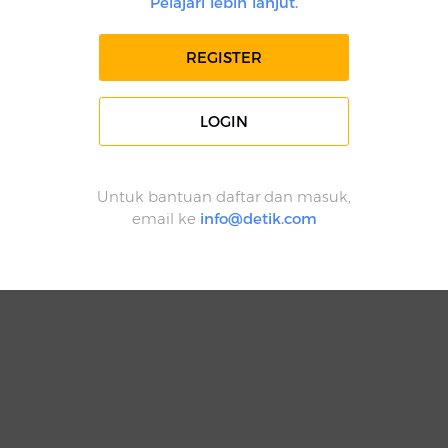
Pelajari lebih lanjut.
REGISTER
LOGIN
Untuk bantuan daftar dan masuk,
email ke
info@detik.com