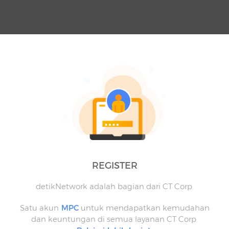
REGISTER
detikNetwork adalah bagian dari CT Corp.
Satu akun
MPC
untuk mendapatkan kemudahan
dan keuntungan di semua layanan CT Corp.