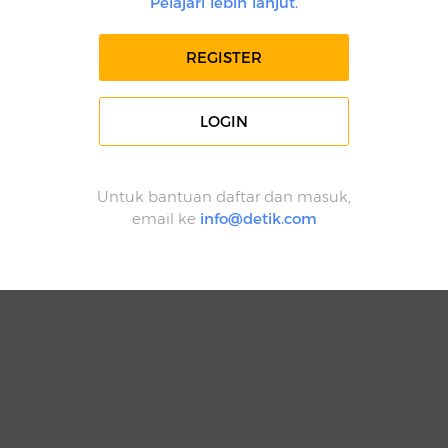
Pelajari lebih lanjut.
REGISTER
LOGIN
Untuk bantuan daftar dan masuk,
email ke
info@detik.com