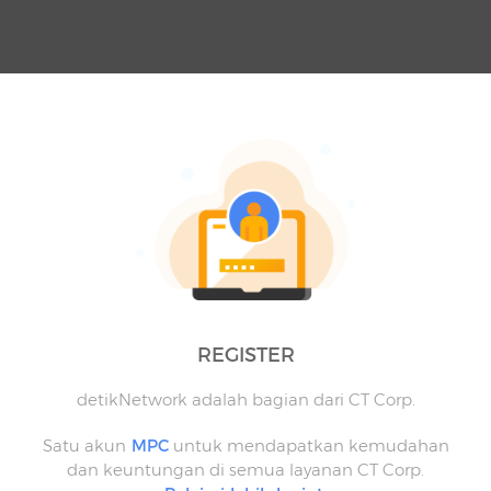
REGISTER
detikNetwork adalah bagian dari CT Corp.
Satu akun
MPC
untuk mendapatkan kemudahan
dan keuntungan di semua layanan CT Corp.