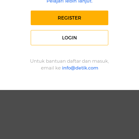
Pelajari lebih lanjut.
REGISTER
LOGIN
Untuk bantuan daftar dan masuk,
email ke
info@detik.com