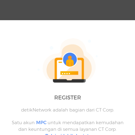
REGISTER
detikNetwork adalah bagian dari CT Corp.
Satu akun
MPC
untuk mendapatkan kemudahan
dan keuntungan di semua layanan CT Corp.