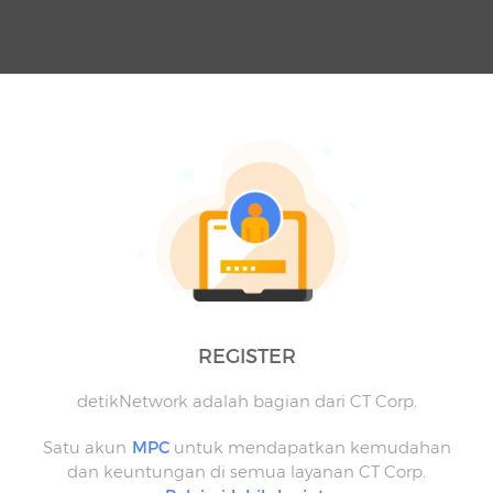
REGISTER
detikNetwork adalah bagian dari CT Corp.
Satu akun
MPC
untuk mendapatkan kemudahan
dan keuntungan di semua layanan CT Corp.