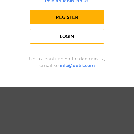
Pelajari lebih lanjut.
REGISTER
LOGIN
Untuk bantuan daftar dan masuk,
email ke
info@detik.com