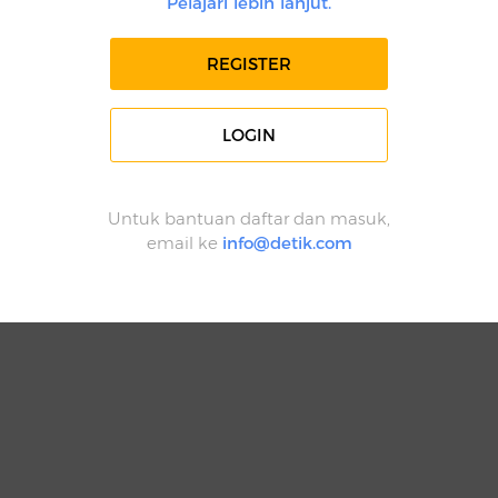
Pelajari lebih lanjut.
REGISTER
LOGIN
Untuk bantuan daftar dan masuk,
email ke
info@detik.com