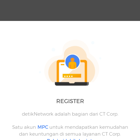
REGISTER
detikNetwork adalah bagian dari CT Corp.
Satu akun
MPC
untuk mendapatkan kemudahan
dan keuntungan di semua layanan CT Corp.