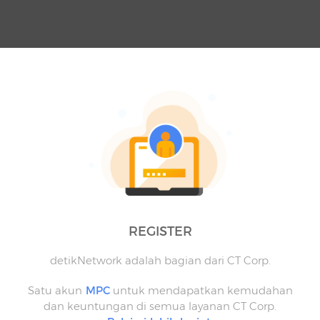
REGISTER
detikNetwork adalah bagian dari CT Corp.
Satu akun
MPC
untuk mendapatkan kemudahan
dan keuntungan di semua layanan CT Corp.