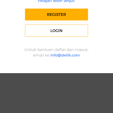
Pelajari lebih lanjut.
REGISTER
LOGIN
Untuk bantuan daftar dan masuk,
email ke
info@detik.com