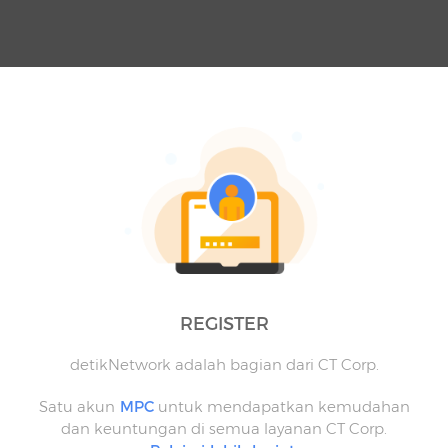
REGISTER
detikNetwork adalah bagian dari CT Corp.
Satu akun
MPC
untuk mendapatkan kemudahan
dan keuntungan di semua layanan CT Corp.