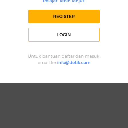
Pelajari lebih lanjut.
REGISTER
LOGIN
Untuk bantuan daftar dan masuk,
email ke
info@detik.com