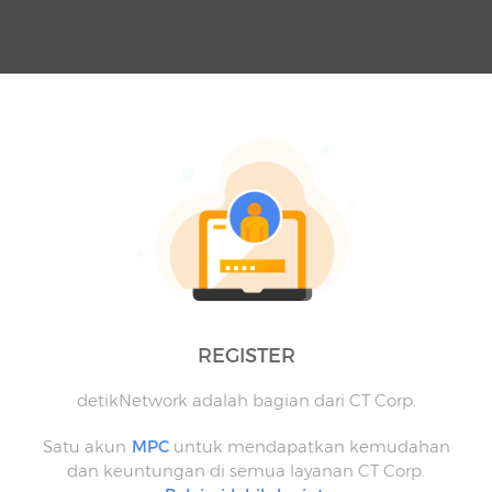
REGISTER
detikNetwork adalah bagian dari CT Corp.
Satu akun
MPC
untuk mendapatkan kemudahan
dan keuntungan di semua layanan CT Corp.