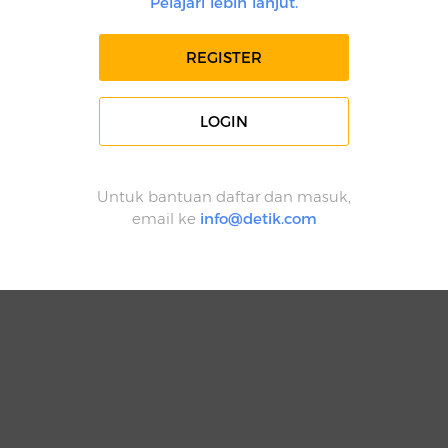
Pelajari lebih lanjut.
REGISTER
LOGIN
Untuk bantuan daftar dan masuk,
email ke
info@detik.com