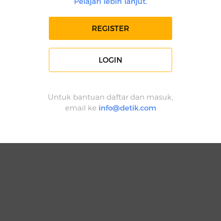
Pelajari lebih lanjut.
REGISTER
LOGIN
Untuk bantuan daftar dan masuk,
email ke
info@detik.com