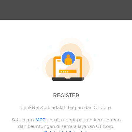
REGISTER
detikNetwork adalah bagian dari CT Corp.
Satu akun
MPC
untuk mendapatkan kemudahan
dan keuntungan di semua layanan CT Corp.