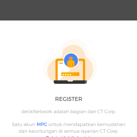
REGISTER
detikNetwork adalah bagian dari CT Corp.
Satu akun
MPC
untuk mendapatkan kemudahan
dan keuntungan di semua layanan CT Corp.