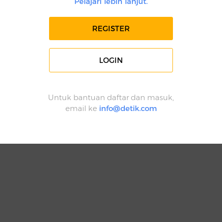
Pelajari lebih lanjut.
REGISTER
LOGIN
Untuk bantuan daftar dan masuk,
email ke
info@detik.com