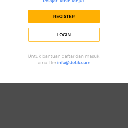
Pelajari lebih lanjut.
REGISTER
LOGIN
Untuk bantuan daftar dan masuk,
email ke
info@detik.com