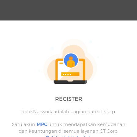
REGISTER
detikNetwork adalah bagian dari CT Corp.
Satu akun
MPC
untuk mendapatkan kemudahan
dan keuntungan di semua layanan CT Corp.