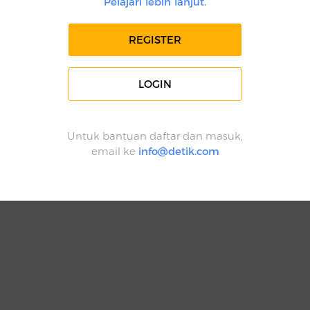
Pelajari lebih lanjut.
REGISTER
LOGIN
Untuk bantuan daftar dan masuk,
email ke
info@detik.com